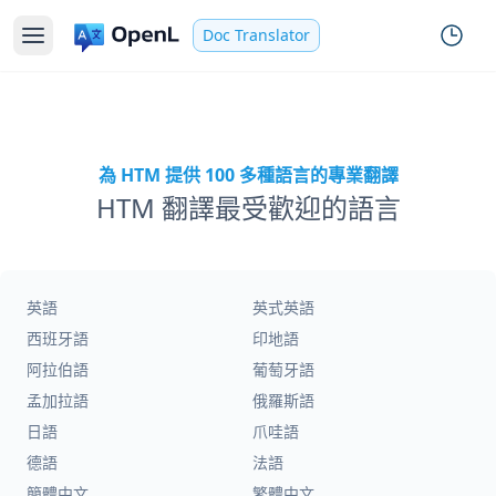
Doc Translator
為 HTM 提供 100 多種語言的專業翻譯
HTM 翻譯最受歡迎的語言
英語
英式英語
西班牙語
印地語
阿拉伯語
葡萄牙語
孟加拉語
俄羅斯語
日語
爪哇語
德語
法語
簡體中文
繁體中文