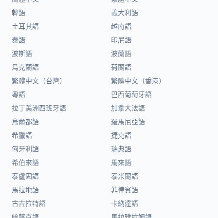
韓語
義大利語
土耳其語
越南語
泰語
印尼語
波斯語
波蘭語
烏克蘭語
荷蘭語
繁體中文（台灣）
繁體中文（香港）
粵語
巴西葡萄牙語
拉丁美洲西班牙語
加拿大法語
烏爾都語
羅馬尼亞語
希臘語
捷克語
匈牙利語
瑞典語
希伯來語
馬來語
泰盧固語
泰米爾語
馬拉地語
菲律賓語
古吉拉特語
卡納達語
哈薩克語
馬拉雅拉姆語