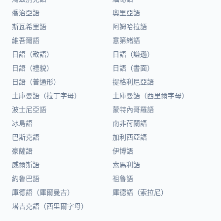
喬治亞語
奧里亞語
斯瓦希里語
阿姆哈拉語
維吾爾語
意第緒語
日語（敬語）
日語（謙遜）
日語（禮貌）
日語（書面）
日語（普通形）
提格利尼亞語
土庫曼語（拉丁字母）
土庫曼語（西里爾字母）
波士尼亞語
蒙特內哥羅語
冰島語
南非荷蘭語
巴斯克語
加利西亞語
豪薩語
伊博語
威爾斯語
索馬利語
約魯巴語
祖魯語
庫德語（庫爾曼吉）
庫德語（索拉尼）
塔吉克語（西里爾字母）