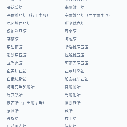
旁遮普語
塞爾維亞語
塞爾維亞語（拉丁字母）
塞爾維亞語（西里爾字母）
克羅埃西亞語
斯洛伐克語
保加利亞語
丹麥語
芬蘭語
挪威語
尼泊爾語
斯洛維尼亞語
愛沙尼亞語
拉脫維亞語
立陶宛語
阿爾巴尼亞語
亞美尼亞語
亞塞拜然語
白俄羅斯語
加泰羅尼亞語
海地克里奧爾語
愛爾蘭語
馬其頓語
馬爾他語
蒙古語（西里爾字母）
僧伽羅語
寮國語
藏語
高棉語
拉丁語
烏茲別克語
緬甸語