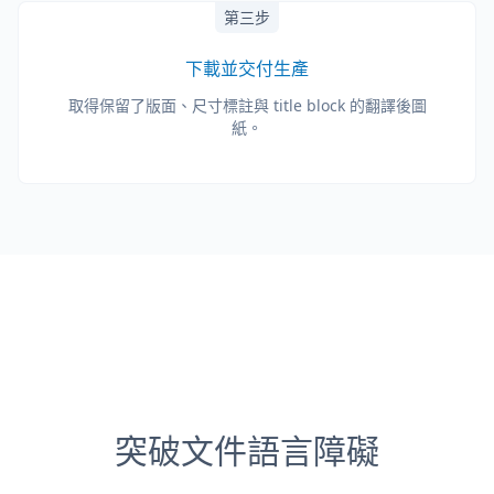
第三步
下載並交付生產
取得保留了版面、尺寸標註與 title block 的翻譯後圖
紙。
突破文件語言障礙