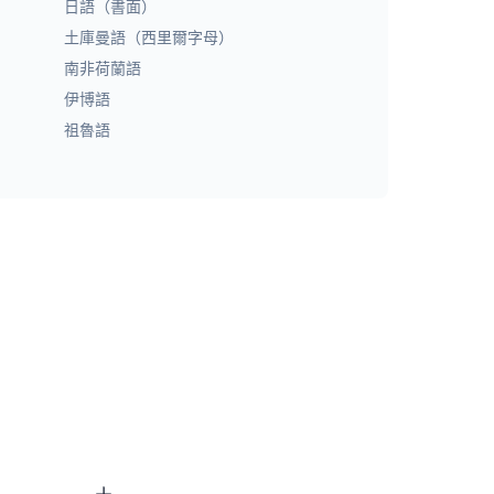
日語（書面）
土庫曼語（西里爾字母）
南非荷蘭語
伊博語
祖魯語