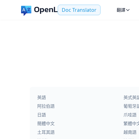
Doc Translator
翻譯
英語
英式英
阿拉伯語
葡萄牙
日語
爪哇語
簡體中文
繁體中
土耳其語
越南語