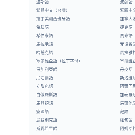
波斯語
波蘭語
繁體中文（台灣）
繁體中
拉丁美洲西班牙語
加拿大
希臘語
捷克語
希伯來語
馬來語
馬拉地語
菲律賓
哈薩克語
馬拉雅
塞爾維亞語（拉丁字母）
塞爾維
保加利亞語
丹麥語
尼泊爾語
斯洛維
立陶宛語
阿爾巴
白俄羅斯語
加泰羅
馬其頓語
馬爾他
寮國語
藏語
烏茲別克語
緬甸語
斯瓦希里語
阿姆哈