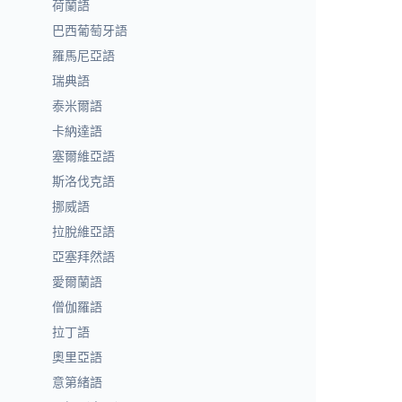
荷蘭語
巴西葡萄牙語
羅馬尼亞語
瑞典語
泰米爾語
卡納達語
塞爾維亞語
斯洛伐克語
挪威語
拉脫維亞語
亞塞拜然語
愛爾蘭語
僧伽羅語
拉丁語
奧里亞語
意第緒語