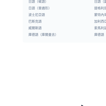
日語（敬語）
日語（
日語（普通形）
提格利
波士尼亞語
蒙特內
巴斯克語
加利西
威爾斯語
索馬利
庫德語（庫爾曼吉）
庫德語