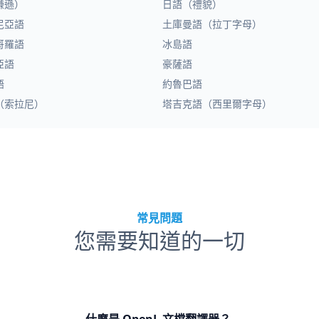
謙遜）
日語（禮貌）
尼亞語
土庫曼語（拉丁字母）
哥羅語
冰島語
亞語
豪薩語
語
約魯巴語
（索拉尼）
塔吉克語（西里爾字母）
常見問題
您需要知道的一切