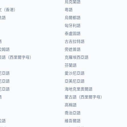
烏克蘭語
文（香港）
粵語
法語
烏爾都語
匈牙利語
泰盧固語
語
古吉拉特語
拉姆語
旁遮普語
亞語（西里爾字母）
克羅埃西亞語
芬蘭語
尼亞語
愛沙尼亞語
尼亞語
亞美尼亞語
尼亞語
海地克里奧爾語
語
蒙古語（西里爾字母）
高棉語
喬治亞語
拉語
維吾爾語