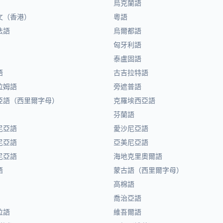
烏克蘭語
文（香港）
粵語
法語
烏爾都語
匈牙利語
泰盧固語
語
古吉拉特語
拉姆語
旁遮普語
亞語（西里爾字母）
克羅埃西亞語
芬蘭語
尼亞語
愛沙尼亞語
尼亞語
亞美尼亞語
尼亞語
海地克里奧爾語
語
蒙古語（西里爾字母）
高棉語
喬治亞語
拉語
維吾爾語