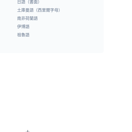
日語（書面）
土庫曼語（西里爾字母）
南非荷蘭語
伊博語
祖魯語