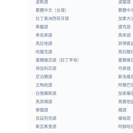
波斯語
波蘭語
繁體中文（台灣）
繁體中
拉丁美洲西班牙語
加拿大
希臘語
捷克語
希伯來語
馬來語
馬拉地語
菲律賓
哈薩克語
馬拉雅
塞爾維亞語（拉丁字母）
塞爾維
保加利亞語
丹麥語
尼泊爾語
斯洛維
立陶宛語
阿爾巴
白俄羅斯語
加泰羅
馬其頓語
馬爾他
寮國語
藏語
烏茲別克語
緬甸語
斯瓦希里語
阿姆哈