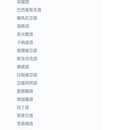
荷蘭語
巴西葡萄牙語
羅馬尼亞語
瑞典語
泰米爾語
卡納達語
塞爾維亞語
斯洛伐克語
挪威語
拉脫維亞語
亞塞拜然語
愛爾蘭語
僧伽羅語
拉丁語
奧里亞語
意第緒語