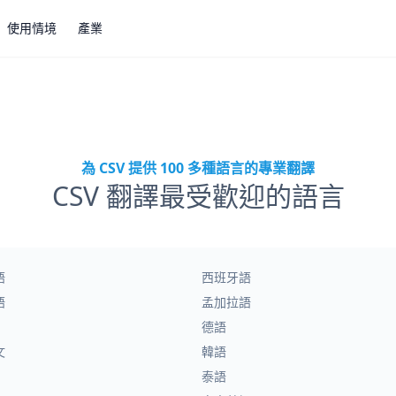
使用情境
產業
為 CSV 提供 100 多種語言的專業翻譯
CSV 翻譯最受歡迎的語言
語
西班牙語
語
孟加拉語
德語
文
韓語
泰語