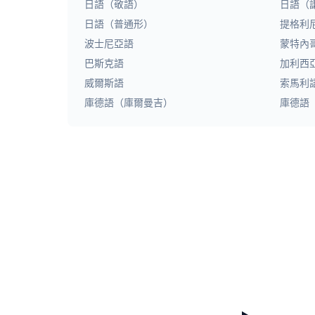
日語（敬語）
日語（
日語（普通形）
提格利
波士尼亞語
蒙特內
巴斯克語
加利西
威爾斯語
索馬利
庫德語（庫爾曼吉）
庫德語