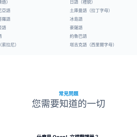
謙遜）
日語（禮貌）
尼亞語
土庫曼語（拉丁字母）
哥羅語
冰島語
亞語
豪薩語
語
約魯巴語
（索拉尼）
塔吉克語（西里爾字母）
常見問題
您需要知道的一切