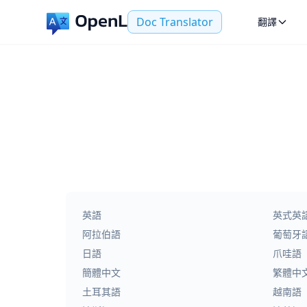
Doc Translator
翻譯
英語
英式英
阿拉伯語
葡萄牙
日語
爪哇語
簡體中文
繁體中
土耳其語
越南語