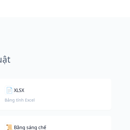
uật
📄
XLSX
Bảng tính Excel
📜
Bằng sáng chế