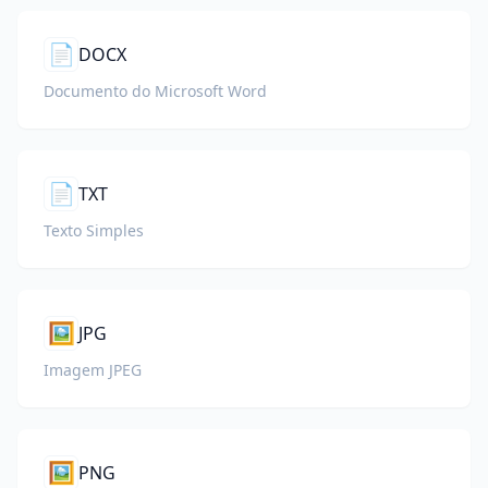
📄
DOCX
Documento do Microsoft Word
📄
TXT
Texto Simples
🖼️
JPG
Imagem JPEG
🖼️
PNG