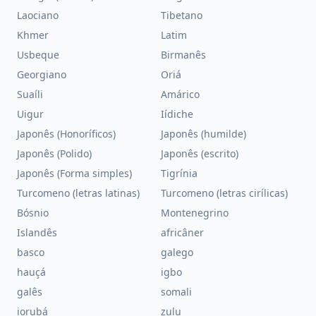
Laociano
Tibetano
Khmer
Latim
Usbeque
Birmanês
Georgiano
Oriá
Suaíli
Amárico
Uigur
Iídiche
Japonês (Honoríficos)
Japonês (humilde)
Japonês (Polido)
Japonês (escrito)
Japonês (Forma simples)
Tigrínia
Turcomeno (letras latinas)
Turcomeno (letras cirílicas)
Bósnio
Montenegrino
Islandês
africâner
basco
galego
hauçá
igbo
galês
somali
iorubá
zulu