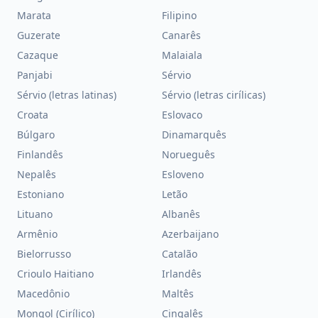
Marata
Filipino
Guzerate
Canarês
Cazaque
Malaiala
Panjabi
Sérvio
Sérvio (letras latinas)
Sérvio (letras cirílicas)
Croata
Eslovaco
Búlgaro
Dinamarquês
Finlandês
Norueguês
Nepalês
Esloveno
Estoniano
Letão
Lituano
Albanês
Armênio
Azerbaijano
Bielorrusso
Catalão
Crioulo Haitiano
Irlandês
Macedônio
Maltês
Mongol (Cirílico)
Cingalês