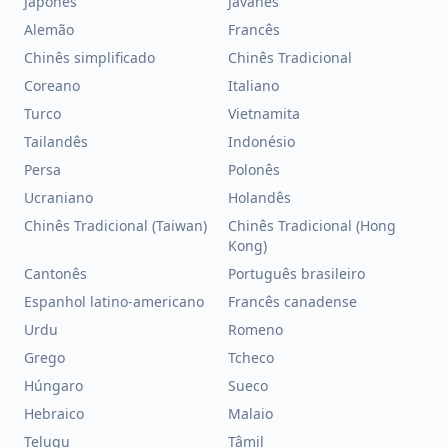
Japonês
Javanês
Alemão
Francês
Chinês simplificado
Chinês Tradicional
Coreano
Italiano
Turco
Vietnamita
Tailandês
Indonésio
Persa
Polonês
Ucraniano
Holandês
Chinês Tradicional (Taiwan)
Chinês Tradicional (Hong
Kong)
Cantonês
Português brasileiro
Espanhol latino-americano
Francês canadense
Urdu
Romeno
Grego
Tcheco
Húngaro
Sueco
Hebraico
Malaio
Telugu
Tâmil