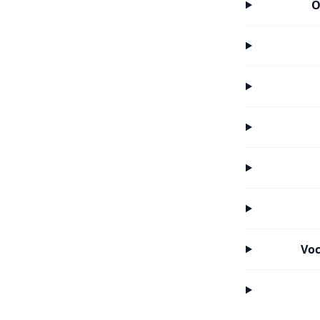
O
Voc