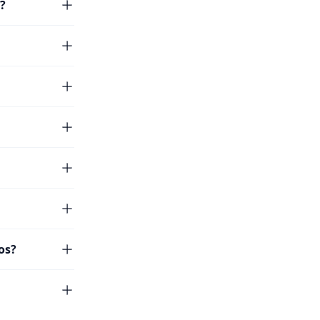
?
os?