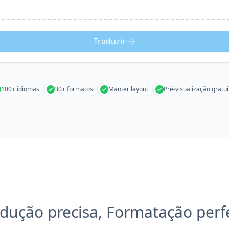
Traduzir
100+ idiomas
30+ formatos
Manter layout
Pré-visualização gratui
dução precisa, Formatação perf