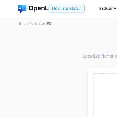
Doc Translator
Traduzir
Início
›
Formatos
›
PO
Localize fichei