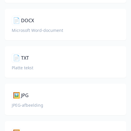
📄
DOCX
Microsoft Word-document
📄
TXT
Platte tekst
🖼️
JPG
JPEG-afbeelding