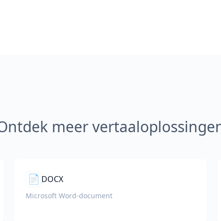
Ontdek meer vertaaloplossinge
📄
DOCX
Microsoft Word-document