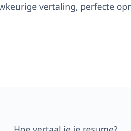
keurige vertaling, perfecte o
Hoe vertaal je je resume?