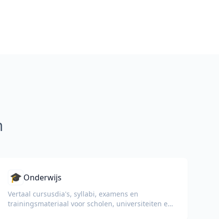
n
🎓
Onderwijs
Vertaal cursusdia's, syllabi, examens en
trainingsmateriaal voor scholen, universiteiten en
bedrijfsopleidingsprogramma's.