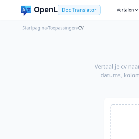
Doc Translator
Vertalen
Startpagina
›
Toepassingen
›
CV
Vertaal je cv na
datums, kolomm