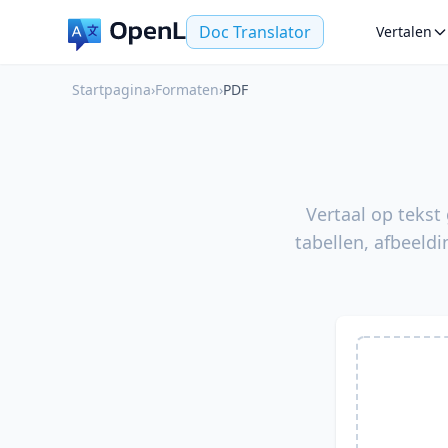
Doc Translator
Vertalen
Startpagina
›
Formaten
›
PDF
Vertaal op tekst
tabellen, afbeeld