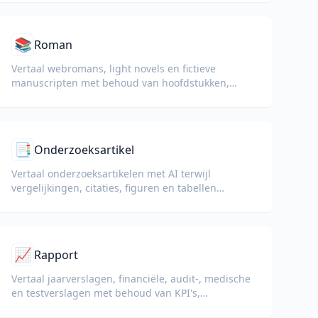
📚
Roman
Vertaal webromans, light novels en fictieve
manuscripten met behoud van hoofdstukken,
dialogen en leesflow.
📑
Onderzoeksartikel
Vertaal onderzoeksartikelen met AI terwijl
vergelijkingen, citaties, figuren en tabellen
behouden blijven voor lezen en samenwerking.
📈
Rapport
Vertaal jaarverslagen, financiële, audit-, medische
en testverslagen met behoud van KPI's,
compliance-terminologie, beoordelingsnotities en