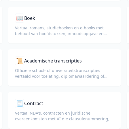
📖
Boek
Vertaal romans, studieboeken en e-books met
behoud van hoofdstukken, inhoudsopgave en
voetnoten.
📜
Academische transcripties
Officiële school- of universiteitstranscripties
vertaald voor toelating, diplomawaardering of
visumaanvragen.
📃
Contract
Vertaal NDA's, contracten en juridische
overeenkomsten met AI die clausulenummering,
gedefinieerde termen en handtekeningblokken