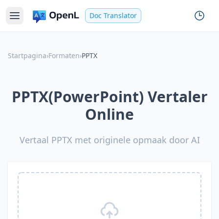
Doc Translator
Startpagina
›
Formaten
›
PPTX
PPTX(PowerPoint) Vertaler
Online
Vertaal PPTX met originele opmaak door AI