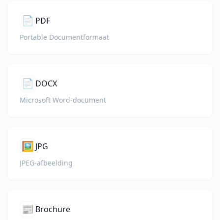
📄
PDF
Portable Documentformaat
📄
DOCX
Microsoft Word-document
🖼️
JPG
JPEG-afbeelding
📰
Brochure