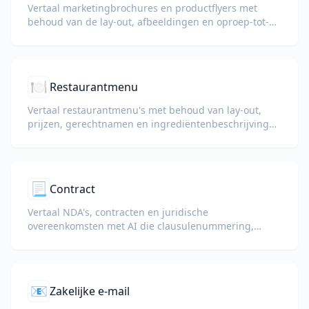
Vertaal marketingbrochures en productflyers met
behoud van de lay-out, afbeeldingen en oproep-tot-
actie-secties.
🍽️
Restaurantmenu
Vertaal restaurantmenu's met behoud van lay-out,
prijzen, gerechtnamen en ingrediëntenbeschrijvingen
voor internationale gasten.
📃
Contract
Vertaal NDA's, contracten en juridische
overeenkomsten met AI die clausulenummering,
gedefinieerde termen en handtekeningblokken
behoudt.
📧
Zakelijke e-mail