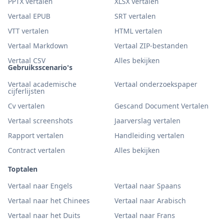
PPTX vertalen
XLSX vertalen
Vertaal EPUB
SRT vertalen
VTT vertalen
HTML vertalen
Vertaal Markdown
Vertaal ZIP-bestanden
Vertaal CSV
Alles bekijken
Gebruiksscenario's
Vertaal academische
Vertaal onderzoekspaper
cijferlijsten
Cv vertalen
Gescand Document Vertalen
Vertaal screenshots
Jaarverslag vertalen
Rapport vertalen
Handleiding vertalen
Contract vertalen
Alles bekijken
Toptalen
Vertaal naar Engels
Vertaal naar Spaans
Vertaal naar het Chinees
Vertaal naar Arabisch
Vertaal naar het Duits
Vertaal naar Frans