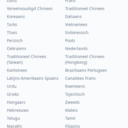
Duits
Frans
Vereenvoudigd Chinees
Traditioneel Chinees
Koreaans
Italiaans
Turks
Vietnamees
Thais
Indonesisch
Perzisch
Pools
Oekraïens
Nederlands
Traditioneel Chinees
Traditioneel Chinees
(Taiwan)
(Hongkong)
Kantonees
Braziliaans Portugees
Latijns-Amerikaans Spaans
Canadees Frans
Urdu
Roemeens
Grieks
Tsjechisch
Hongaars
Zweeds
Hebreeuws
Maleis
Telugu
Tamil
Marathi
Filipijns