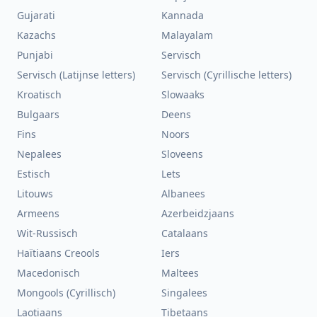
Gujarati
Kannada
Kazachs
Malayalam
Punjabi
Servisch
Servisch (Latijnse letters)
Servisch (Cyrillische letters)
Kroatisch
Slowaaks
Bulgaars
Deens
Fins
Noors
Nepalees
Sloveens
Estisch
Lets
Litouws
Albanees
Armeens
Azerbeidzjaans
Wit-Russisch
Catalaans
Haïtiaans Creools
Iers
Macedonisch
Maltees
Mongools (Cyrillisch)
Singalees
Laotiaans
Tibetaans