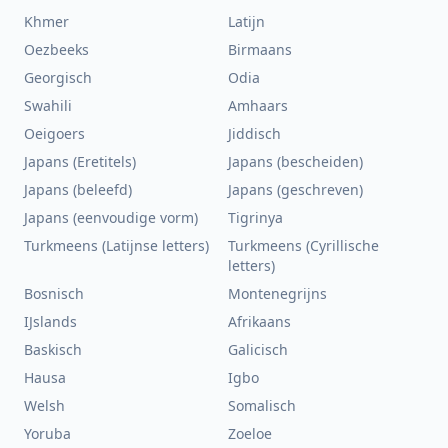
Khmer
Latijn
Oezbeeks
Birmaans
Georgisch
Odia
Swahili
Amhaars
Oeigoers
Jiddisch
Japans (Eretitels)
Japans (bescheiden)
Japans (beleefd)
Japans (geschreven)
Japans (eenvoudige vorm)
Tigrinya
Turkmeens (Latijnse letters)
Turkmeens (Cyrillische
letters)
Bosnisch
Montenegrijns
IJslands
Afrikaans
Baskisch
Galicisch
Hausa
Igbo
Welsh
Somalisch
Yoruba
Zoeloe