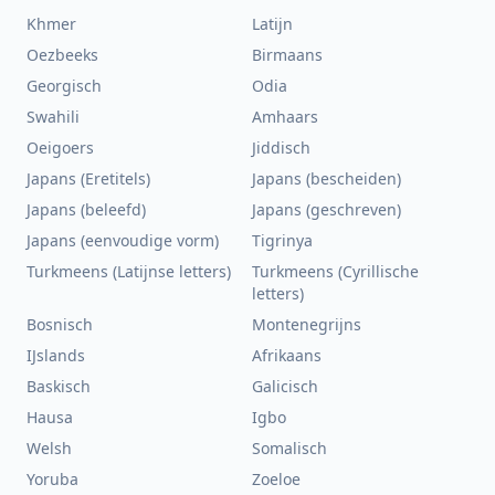
Khmer
Latijn
Oezbeeks
Birmaans
Georgisch
Odia
Swahili
Amhaars
Oeigoers
Jiddisch
Japans (Eretitels)
Japans (bescheiden)
Japans (beleefd)
Japans (geschreven)
Japans (eenvoudige vorm)
Tigrinya
Turkmeens (Latijnse letters)
Turkmeens (Cyrillische
letters)
Bosnisch
Montenegrijns
IJslands
Afrikaans
Baskisch
Galicisch
Hausa
Igbo
Welsh
Somalisch
Yoruba
Zoeloe