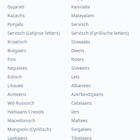
Gujarati
Kannada
Kazachs
Malayalam
Punjabi
Servisch
Servisch (Latijnse letters)
Servisch (Cyrillische letters)
Kroatisch
Slowaaks
Bulgaars
Deens
Fins
Noors
Nepalees
Sloveens
Estisch
Lets
Litouws
Albanees
Armeens
Azerbeidzjaans
Wit-Russisch
Catalaans
Haïtiaans Creools
Iers
Macedonisch
Maltees
Mongools (Cyrillisch)
Singalees
Laotiaans
Tibetaans