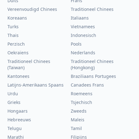
Duits
Frans
Vereenvoudigd Chinees
Traditioneel Chinees
Koreaans
Italiaans
Turks
Vietnamees
Thais
Indonesisch
Perzisch
Pools
Oekraïens
Nederlands
Traditioneel Chinees
Traditioneel Chinees
(Taiwan)
(Hongkong)
Kantonees
Braziliaans Portugees
Latijns-Amerikaans Spaans
Canadees Frans
Urdu
Roemeens
Grieks
Tsjechisch
Hongaars
Zweeds
Hebreeuws
Maleis
Telugu
Tamil
Marathi
Filipijns