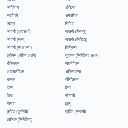
जॉर्जियन
ओडिया
स्वाहिली
अम्हारिक
उइघूर
यिडिश
जपानी (आदरार्थी)
जपानी (विनम्र)
जपानी (सभ्य)
जपानी (लिखित)
जपानी (साधा रूप)
टिग्रिन्या
तुर्कमेन (लॅटिन अक्षरे)
तुर्कमेन (सिरिलिक अक्षरे)
बोस्नियन
मोंटेनेग्रिन
आइसलँडिक
अफ्रिकान्स
बास्क
गॅलिशियन
हौसा
ईग्बो
वेल्श
सोमाली
योरुबा
झुलू
कुर्दिश (कुर्मांजी)
कुर्दिश (सोरानी)
ताजिक (सिरिलिक)