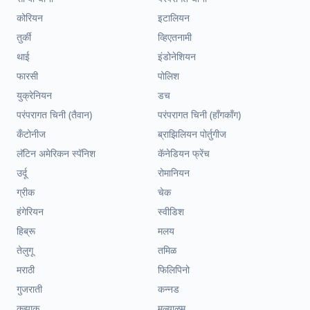
कोरियन
इटालियन
तुर्की
व्हिएतनामी
थाई
इंडोनेशियन
फारसी
पोलिश
युक्रेनियन
डच
परंपरागत चिनी (तैवान)
परंपरागत चिनी (हॉंगकॉंग)
कँटोनीज
ब्राझिलियन पोर्तुगीज
लॅटिन अमेरिकन स्पॅनिश
कॅनेडियन फ्रेंच
उर्दू
रोमानियन
ग्रीक
चेक
हंगेरियन
स्वीडिश
हिब्रू
मलय
तेलुगू
तमिळ
मराठी
फिलिपिनो
गुजराती
कन्नड
कझाक
मल्याळम