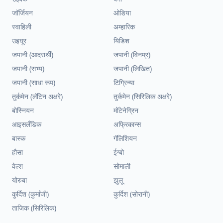
जॉर्जियन
ओडिया
स्वाहिली
अम्हारिक
उइघूर
यिडिश
जपानी (आदरार्थी)
जपानी (विनम्र)
जपानी (सभ्य)
जपानी (लिखित)
जपानी (साधा रूप)
टिग्रिन्या
तुर्कमेन (लॅटिन अक्षरे)
तुर्कमेन (सिरिलिक अक्षरे)
बोस्नियन
मोंटेनेग्रिन
आइसलँडिक
अफ्रिकान्स
बास्क
गॅलिशियन
हौसा
ईग्बो
वेल्श
सोमाली
योरुबा
झुलू
कुर्दिश (कुर्मांजी)
कुर्दिश (सोरानी)
ताजिक (सिरिलिक)