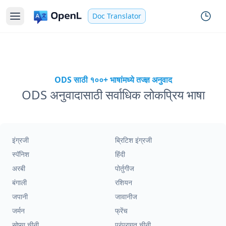
Doc Translator
ODS साठी १००+ भाषांमध्ये तज्ज्ञ अनुवाद
ODS अनुवादासाठी सर्वाधिक लोकप्रिय भाषा
इंग्रजी
ब्रिटिश इंग्रजी
स्पॅनिश
हिंदी
अरबी
पोर्तुगीज
बंगाली
रशियन
जपानी
जावानीज
जर्मन
फ्रेंच
सोप्या चीनी
परंपरागत चीनी