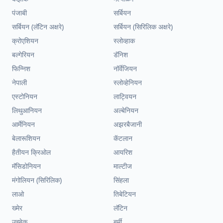
पंजाबी
सर्बियन
सर्बियन (लॅटिन अक्षरे)
सर्बियन (सिरिलिक अक्षरे)
क्रोएशियन
स्लोव्हाक
बल्गेरियन
डॅनिश
फिन्निश
नॉर्वेजियन
नेपाली
स्लोव्हेनियन
एस्टोनियन
लाट्वियन
लिथुआनियन
अल्बेनियन
आर्मेनियन
अझरबैजानी
बेलारूशियन
कॅटलान
हैतीयन क्रिओल
आयरिश
मॅसिडोनियन
माल्टीज
मंगोलियन (सिरिलिक)
सिंहला
लाओ
तिबेटियन
ख्मेर
लॅटिन
उझ्बेक
बर्मी