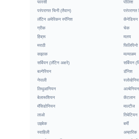
फारसी
पोलिश
परंपरागत चिनी (तैवान)
परंपरागत च
लॅटिन अमेरिकन स्पॅनिश
कॅनेडियन फ
ग्रीक
चेक
हिब्रू
मलय
मराठी
फिलिपिनो
कझाक
मल्याळम
सर्बियन (लॅटिन अक्षरे)
सर्बियन (स
बल्गेरियन
डॅनिश
नेपाली
स्लोव्हेनि
लिथुआनियन
अल्बेनियन
बेलारूशियन
कॅटलान
मॅसिडोनियन
माल्टीज
लाओ
तिबेटियन
उझ्बेक
बर्मी
स्वाहिली
अम्हारिक