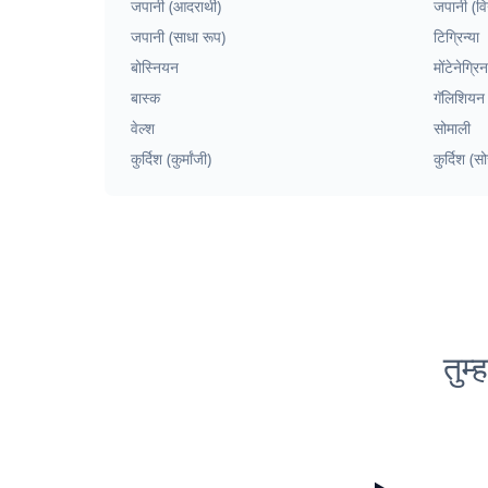
जपानी (आदरार्थी)
जपानी (वि
जपानी (साधा रूप)
टिग्रिन्या
बोस्नियन
मोंटेनेग्रिन
बास्क
गॅलिशियन
वेल्श
सोमाली
कुर्दिश (कुर्मांजी)
कुर्दिश (स
तुम