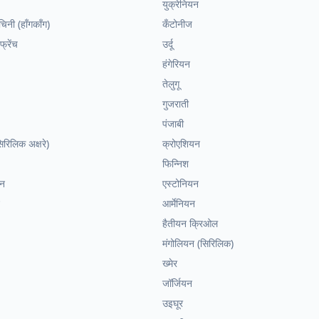
युक्रेनियन
िनी (हॉंगकॉंग)
कँटोनीज
्रेंच
उर्दू
हंगेरियन
तेलुगू
गुजराती
पंजाबी
िरिलिक अक्षरे)
क्रोएशियन
फिन्निश
यन
एस्टोनियन
आर्मेनियन
हैतीयन क्रिओल
मंगोलियन (सिरिलिक)
ख्मेर
जॉर्जियन
उइघूर