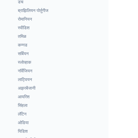
डच
ब्राझिलियन पोर्तुगीज
रोमानियन
स्वीडिश
तमिळ
कन्नड
सर्बियन
स्लोव्हाक
नॉर्वेजियन
लाट्वियन
अझरबैजानी
आयरिश
सिंहला
लॅटिन
ओडिया
यिडिश