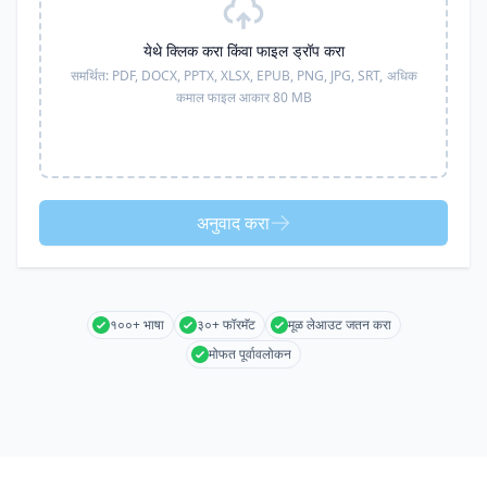
येथे क्लिक करा किंवा फाइल ड्रॉप करा
समर्थित:
PDF, DOCX, PPTX, XLSX, EPUB, PNG, JPG, SRT,
अधिक
कमाल फाइल आकार 80 MB
अनुवाद करा
१००+ भाषा
३०+ फॉरमॅट
मूळ लेआउट जतन करा
मोफत पूर्वावलोकन