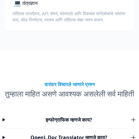
💻
तंत्रज्ञान
तांत्रिक दस्तऐवज, API संदर्भ, श्वेतपत्रे आणि विकसक मार्गदर्शकांचे भाषांतर
करा, कोड स्निपेट्स, स्वरूप आणि तांत्रिक संज्ञा जतन करून.
वारंवार विचारले जाणारे प्रश्न
तुम्हाला माहित असणे आवश्यक असलेली सर्व माहिती
इन्फोग्राफिक म्हणजे काय?
OpenL Doc Translator म्हणजे काय?