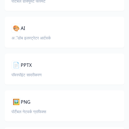
पोर्टेबल डॉक्युमेंट फॉरमॅट
🎨
AI
अॅडोब इलस्ट्रेटर आर्टवर्क
📄
PPTX
पॉवरपॉइंट सादरीकरण
🖼️
PNG
पोर्टेबल नेटवर्क ग्राफिक्स