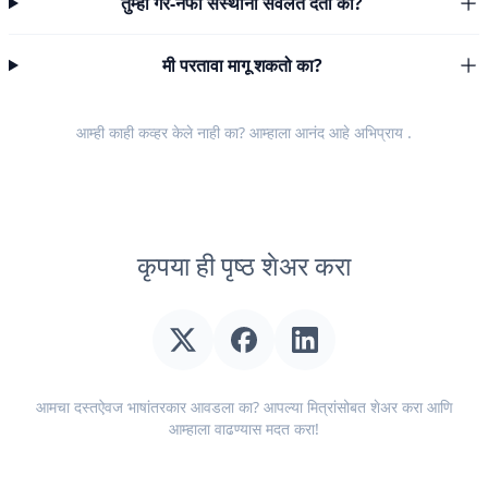
तुम्ही गैर-नफा संस्थांना सवलत देता का?
मी परतावा मागू शकतो का?
आम्ही काही कव्हर केले नाही का? आम्हाला आनंद आहे
अभिप्राय
.
कृपया ही पृष्ठ शेअर करा
आमचा दस्तऐवज भाषांतरकार आवडला का? आपल्या मित्रांसोबत शेअर करा आणि
आम्हाला वाढण्यास मदत करा!