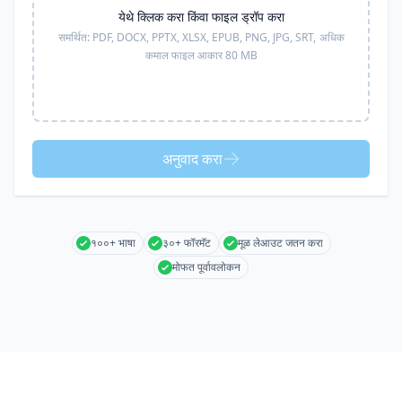
येथे क्लिक करा किंवा फाइल ड्रॉप करा
समर्थित:
PDF, DOCX, PPTX, XLSX, EPUB, PNG, JPG, SRT,
अधिक
कमाल फाइल आकार 80 MB
अनुवाद करा
१००+ भाषा
३०+ फॉरमॅट
मूळ लेआउट जतन करा
मोफत पूर्वावलोकन