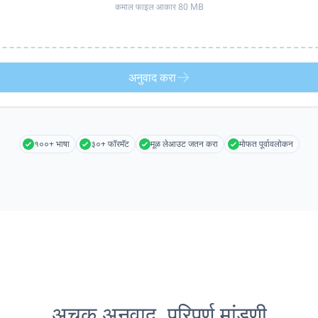
कमाल फाइल आकार 80 MB
अनुवाद करा
१००+ भाषा
३०+ फॉरमॅट
मूळ लेआउट जतन करा
मोफत पूर्वावलोकन
अचूक अनुवाद, परिपूर्ण मांडणी