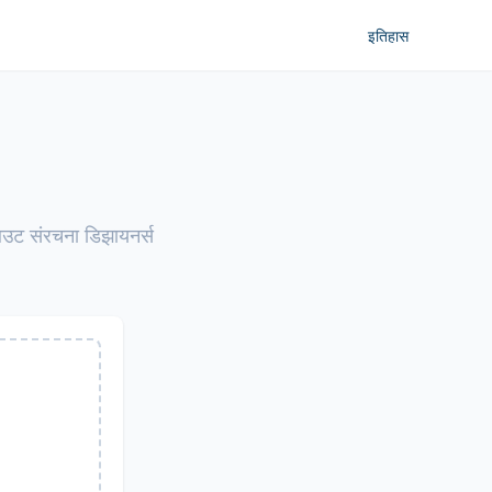
इतिहास
आउट संरचना डिझायनर्स