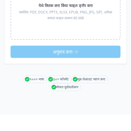
येथे क्लिक करा किंवा फाइल ड्रॉप करा
समर्थित:
PDF, DOCX, PPTX, XLSX, EPUB, PNG, JPG, SRT,
अधिक
कमाल फाइल आकार 80 MB
अनुवाद करा
१००+ भाषा
३०+ फॉरमॅट
मूळ लेआउट जतन करा
मोफत पूर्वावलोकन