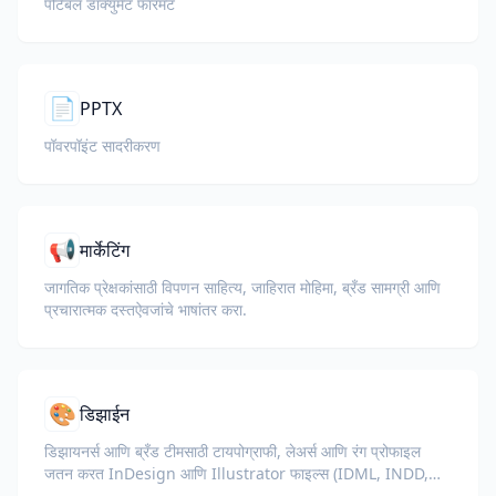
पोर्टेबल डॉक्युमेंट फॉरमॅट
📄
PPTX
पॉवरपॉइंट सादरीकरण
📢
मार्केटिंग
जागतिक प्रेक्षकांसाठी विपणन साहित्य, जाहिरात मोहिमा, ब्रँड सामग्री आणि
प्रचारात्मक दस्तऐवजांचे भाषांतर करा.
🎨
डिझाईन
डिझायनर्स आणि ब्रँड टीमसाठी टायपोग्राफी, लेअर्स आणि रंग प्रोफाइल
जतन करत InDesign आणि Illustrator फाइल्स (IDML, INDD,
AI) चे भाषांतर करा.