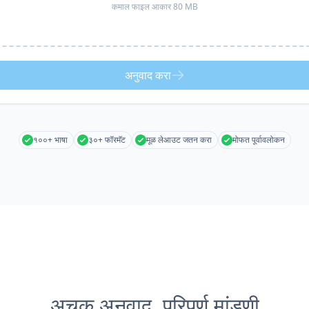
कमाल फाइल आकार 80 MB
अनुवाद करा
१००+ भाषा
३०+ फॉरमॅट
मूळ लेआउट जतन करा
मोफत पूर्वावलोकन
अचूक अनुवाद, परिपूर्ण मांडणी