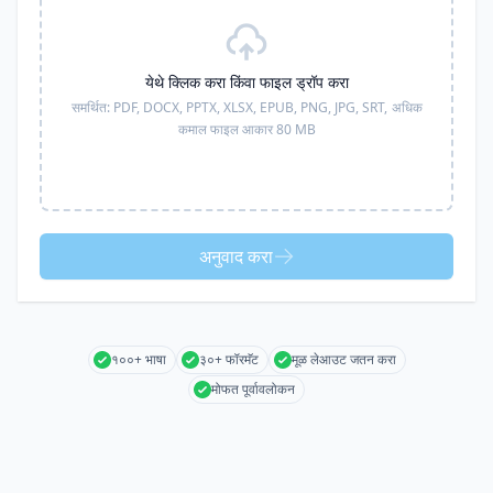
येथे क्लिक करा किंवा फाइल ड्रॉप करा
समर्थित:
PDF, DOCX, PPTX, XLSX, EPUB, PNG, JPG, SRT,
अधिक
कमाल फाइल आकार 80 MB
अनुवाद करा
१००+ भाषा
३०+ फॉरमॅट
मूळ लेआउट जतन करा
मोफत पूर्वावलोकन