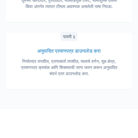
तुमच्या खरेदीदार, पुरवठादार, मालवाहतूक एजंट, सीमाशुल्क दलाल
किंवा अंतर्गत व्यापार टीमला आवश्यक असलेली भाषा निवडा.
पायरी ३
अनुवादित प्रमाणपत्र डाउनलोड करा
निर्यातदार तपशील, प्राप्तकर्ता तपशील, मालाचे वर्णन, मूळ क्षेत्र,
प्रमाणपत्र क्रमांक आणि शिक्क्याची जागा जतन करून अनुवादित
संदर्भ प्रत डाउनलोड करा.