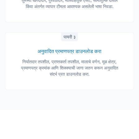
तुमच्या खरेदीदार, पुरवठादार, मालवाहतूक एजंट, सीमाशुल्क दलाल
किंवा अंतर्गत व्यापार टीमला आवश्यक असलेली भाषा निवडा.
पायरी ३
अनुवादित प्रमाणपत्र डाउनलोड करा
निर्यातदार तपशील, प्राप्तकर्ता तपशील, मालाचे वर्णन, मूळ क्षेत्र,
प्रमाणपत्र क्रमांक आणि शिक्क्याची जागा जतन करून अनुवादित
संदर्भ प्रत डाउनलोड करा.