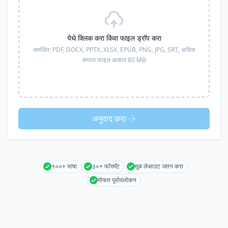
येथे क्लिक करा किंवा फाइल ड्रॉप करा
समर्थित:
PDF, DOCX, PPTX, XLSX, EPUB, PNG, JPG, SRT,
अधिक
कमाल फाइल आकार 80 MB
अनुवाद करा
१००+ भाषा
३०+ फॉरमॅट
मूळ लेआउट जतन करा
मोफत पूर्वावलोकन