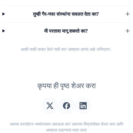
तुम्ही गैर-नफा संस्थांना सवलत देता का?
मी परतावा मागू शकतो का?
आम्ही काही कव्हर केले नाही का? आम्हाला आनंद आहे
अभिप्राय
.
कृपया ही पृष्ठ शेअर करा
आमचा दस्तऐवज भाषांतरकार आवडला का? आपल्या मित्रांसोबत शेअर करा आणि
आम्हाला वाढण्यास मदत करा!