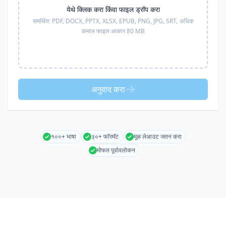
येथे क्लिक करा किंवा फाइल ड्रॉप करा
समर्थित:
PDF, DOCX, PPTX, XLSX, EPUB, PNG, JPG, SRT,
अधिक
कमाल फाइल आकार 80 MB
अनुवाद करा
१००+ भाषा
३०+ फॉरमॅट
मूळ लेआउट जतन करा
मोफत पूर्वावलोकन