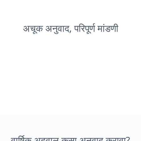
अचूक अनुवाद, परिपूर्ण मांडणी
वार्षिक अहवाल कसा अनुवाद करावा?