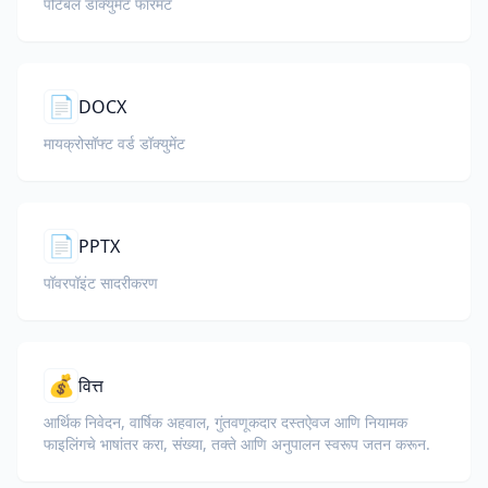
पोर्टेबल डॉक्युमेंट फॉरमॅट
📄
DOCX
मायक्रोसॉफ्ट वर्ड डॉक्युमेंट
📄
PPTX
पॉवरपॉइंट सादरीकरण
💰
वित्त
आर्थिक निवेदन, वार्षिक अहवाल, गुंतवणूकदार दस्तऐवज आणि नियामक
फाइलिंगचे भाषांतर करा, संख्या, तक्ते आणि अनुपालन स्वरूप जतन करून.