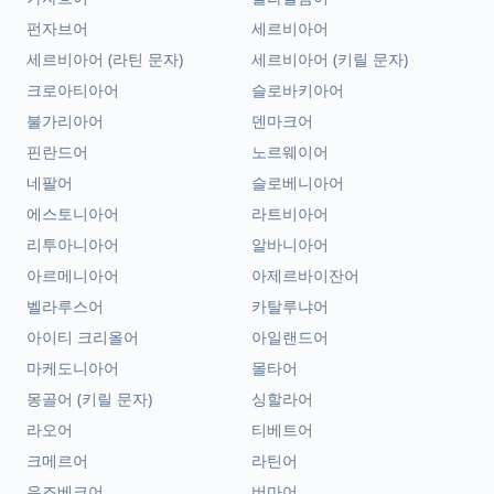
펀자브어
세르비아어
세르비아어 (라틴 문자)
세르비아어 (키릴 문자)
크로아티아어
슬로바키아어
불가리아어
덴마크어
핀란드어
노르웨이어
네팔어
슬로베니아어
에스토니아어
라트비아어
리투아니아어
알바니아어
아르메니아어
아제르바이잔어
벨라루스어
카탈루냐어
아이티 크리올어
아일랜드어
마케도니아어
몰타어
몽골어 (키릴 문자)
싱할라어
라오어
티베트어
크메르어
라틴어
우즈베크어
버마어