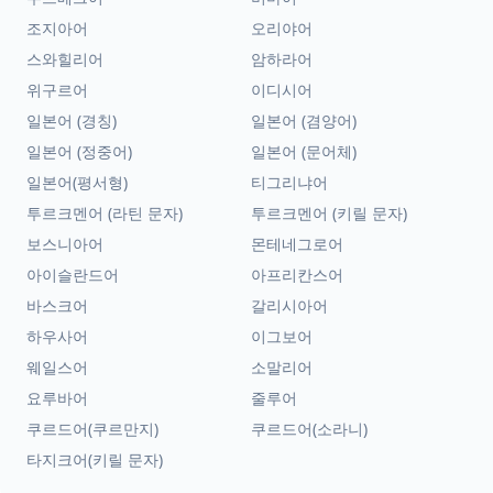
조지아어
오리야어
스와힐리어
암하라어
위구르어
이디시어
일본어 (경칭)
일본어 (겸양어)
일본어 (정중어)
일본어 (문어체)
일본어(평서형)
티그리냐어
투르크멘어 (라틴 문자)
투르크멘어 (키릴 문자)
보스니아어
몬테네그로어
아이슬란드어
아프리칸스어
바스크어
갈리시아어
하우사어
이그보어
웨일스어
소말리어
요루바어
줄루어
쿠르드어(쿠르만지)
쿠르드어(소라니)
타지크어(키릴 문자)