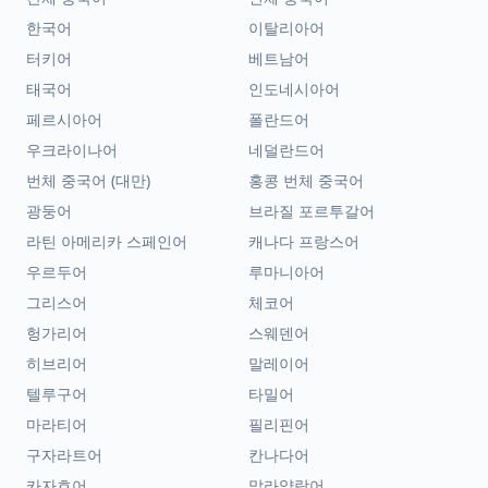
한국어
이탈리아어
터키어
베트남어
태국어
인도네시아어
페르시아어
폴란드어
우크라이나어
네덜란드어
번체 중국어 (대만)
홍콩 번체 중국어
광둥어
브라질 포르투갈어
라틴 아메리카 스페인어
캐나다 프랑스어
우르두어
루마니아어
그리스어
체코어
헝가리어
스웨덴어
히브리어
말레이어
텔루구어
타밀어
마라티어
필리핀어
구자라트어
칸나다어
카자흐어
말라얄람어