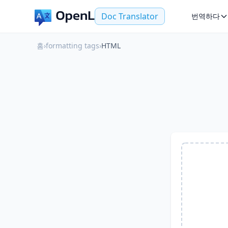
Doc Translator
번역하다
홈
›
formatting tags
›
HTML