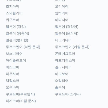
조지아어
오리야어
스와힐리어
암하라어
위구르어
이디시어
일본어 (경칭)
일본어 (겸양어)
일본어 (정중어)
일본어 (문어체)
일본어(평서형)
티그리냐어
투르크멘어 (라틴 문자)
투르크멘어 (키릴 문자)
보스니아어
몬테네그로어
아이슬란드어
아프리칸스어
바스크어
갈리시아어
하우사어
이그보어
웨일스어
소말리어
요루바어
줄루어
쿠르드어(쿠르만지)
쿠르드어(소라니)
타지크어(키릴 문자)