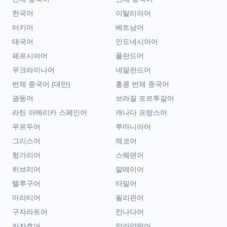
한국어
이탈리아어
터키어
베트남어
태국어
인도네시아어
페르시아어
폴란드어
우크라이나어
네덜란드어
번체 중국어 (대만)
홍콩 번체 중국어
광둥어
브라질 포르투갈어
라틴 아메리카 스페인어
캐나다 프랑스어
우르두어
루마니아어
그리스어
체코어
헝가리어
스웨덴어
히브리어
말레이어
텔루구어
타밀어
마라티어
필리핀어
구자라트어
칸나다어
카자흐어
말라얄람어