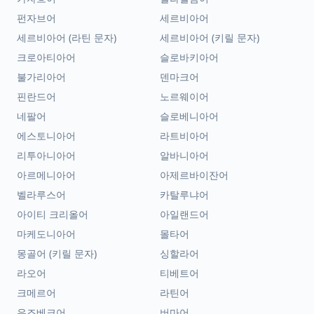
펀자브어
세르비아어
세르비아어 (라틴 문자)
세르비아어 (키릴 문자)
크로아티아어
슬로바키아어
불가리아어
덴마크어
핀란드어
노르웨이어
네팔어
슬로베니아어
에스토니아어
라트비아어
리투아니아어
알바니아어
아르메니아어
아제르바이잔어
벨라루스어
카탈루냐어
아이티 크리올어
아일랜드어
마케도니아어
몰타어
몽골어 (키릴 문자)
싱할라어
라오어
티베트어
크메르어
라틴어
우즈베크어
버마어