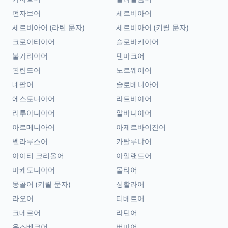
펀자브어
세르비아어
세르비아어 (라틴 문자)
세르비아어 (키릴 문자)
크로아티아어
슬로바키아어
불가리아어
덴마크어
핀란드어
노르웨이어
네팔어
슬로베니아어
에스토니아어
라트비아어
리투아니아어
알바니아어
아르메니아어
아제르바이잔어
벨라루스어
카탈루냐어
아이티 크리올어
아일랜드어
마케도니아어
몰타어
몽골어 (키릴 문자)
싱할라어
라오어
티베트어
크메르어
라틴어
우즈베크어
버마어