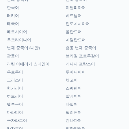
한국어
이탈리아어
터키어
베트남어
태국어
인도네시아어
페르시아어
폴란드어
우크라이나어
네덜란드어
번체 중국어 (대만)
홍콩 번체 중국어
광둥어
브라질 포르투갈어
라틴 아메리카 스페인어
캐나다 프랑스어
우르두어
루마니아어
그리스어
체코어
헝가리어
스웨덴어
히브리어
말레이어
텔루구어
타밀어
마라티어
필리핀어
구자라트어
칸나다어
카자흐어
말라얄람어