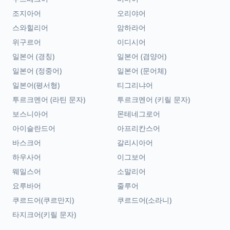
조지아어
오리야어
스와힐리어
암하라어
위구르어
이디시어
일본어 (경칭)
일본어 (겸양어)
일본어 (정중어)
일본어 (문어체)
일본어(평서형)
티그리냐어
투르크멘어 (라틴 문자)
투르크멘어 (키릴 문자)
보스니아어
몬테네그로어
아이슬란드어
아프리칸스어
바스크어
갈리시아어
하우사어
이그보어
웨일스어
소말리어
요루바어
줄루어
쿠르드어(쿠르만지)
쿠르드어(소라니)
타지크어(키릴 문자)