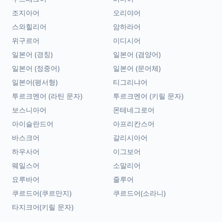
조지아어
오리야어
스와힐리어
암하라어
위구르어
이디시어
일본어 (경칭)
일본어 (겸양어)
일본어 (정중어)
일본어 (문어체)
일본어(평서형)
티그리냐어
투르크멘어 (라틴 문자)
투르크멘어 (키릴 문자)
보스니아어
몬테네그로어
아이슬란드어
아프리칸스어
바스크어
갈리시아어
하우사어
이그보어
웨일스어
소말리어
요루바어
줄루어
쿠르드어(쿠르만지)
쿠르드어(소라니)
타지크어(키릴 문자)