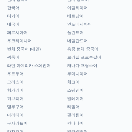
한국어
이탈리아어
터키어
베트남어
태국어
인도네시아어
페르시아어
폴란드어
우크라이나어
네덜란드어
번체 중국어 (대만)
홍콩 번체 중국어
광둥어
브라질 포르투갈어
라틴 아메리카 스페인어
캐나다 프랑스어
우르두어
루마니아어
그리스어
체코어
헝가리어
스웨덴어
히브리어
말레이어
텔루구어
타밀어
마라티어
필리핀어
구자라트어
칸나다어
카자흐어
말라얄람어