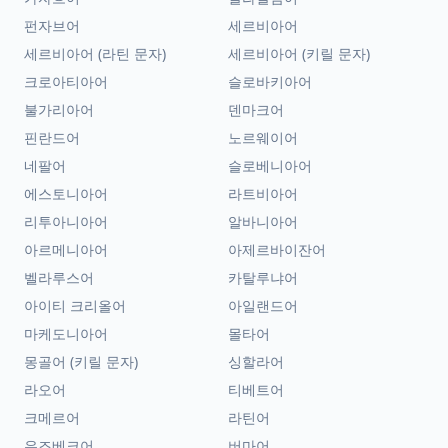
펀자브어
세르비아어
세르비아어 (라틴 문자)
세르비아어 (키릴 문자)
크로아티아어
슬로바키아어
불가리아어
덴마크어
핀란드어
노르웨이어
네팔어
슬로베니아어
에스토니아어
라트비아어
리투아니아어
알바니아어
아르메니아어
아제르바이잔어
벨라루스어
카탈루냐어
아이티 크리올어
아일랜드어
마케도니아어
몰타어
몽골어 (키릴 문자)
싱할라어
라오어
티베트어
크메르어
라틴어
우즈베크어
버마어