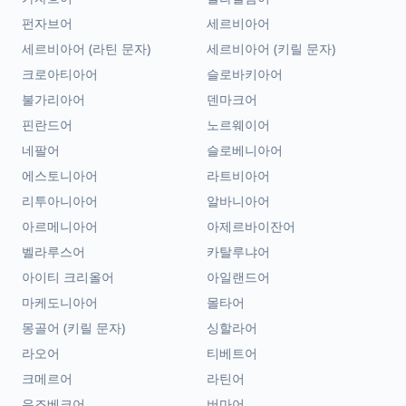
펀자브어
세르비아어
세르비아어 (라틴 문자)
세르비아어 (키릴 문자)
크로아티아어
슬로바키아어
불가리아어
덴마크어
핀란드어
노르웨이어
네팔어
슬로베니아어
에스토니아어
라트비아어
리투아니아어
알바니아어
아르메니아어
아제르바이잔어
벨라루스어
카탈루냐어
아이티 크리올어
아일랜드어
마케도니아어
몰타어
몽골어 (키릴 문자)
싱할라어
라오어
티베트어
크메르어
라틴어
우즈베크어
버마어