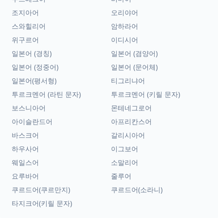
조지아어
오리야어
스와힐리어
암하라어
위구르어
이디시어
일본어 (경칭)
일본어 (겸양어)
일본어 (정중어)
일본어 (문어체)
일본어(평서형)
티그리냐어
투르크멘어 (라틴 문자)
투르크멘어 (키릴 문자)
보스니아어
몬테네그로어
아이슬란드어
아프리칸스어
바스크어
갈리시아어
하우사어
이그보어
웨일스어
소말리어
요루바어
줄루어
쿠르드어(쿠르만지)
쿠르드어(소라니)
타지크어(키릴 문자)