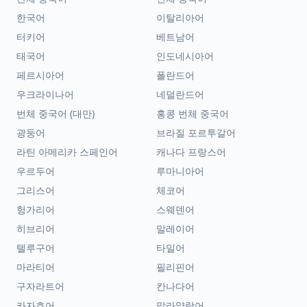
한국어
이탈리아어
터키어
베트남어
태국어
인도네시아어
페르시아어
폴란드어
우크라이나어
네덜란드어
번체 중국어 (대만)
홍콩 번체 중국어
광둥어
브라질 포르투갈어
라틴 아메리카 스페인어
캐나다 프랑스어
우르두어
루마니아어
그리스어
체코어
헝가리어
스웨덴어
히브리어
말레이어
텔루구어
타밀어
마라티어
필리핀어
구자라트어
칸나다어
카자흐어
말라얄람어