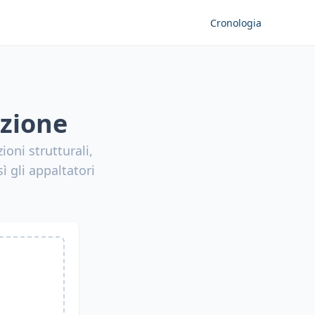
Cronologia
uzione
oni strutturali,
ì gli appaltatori