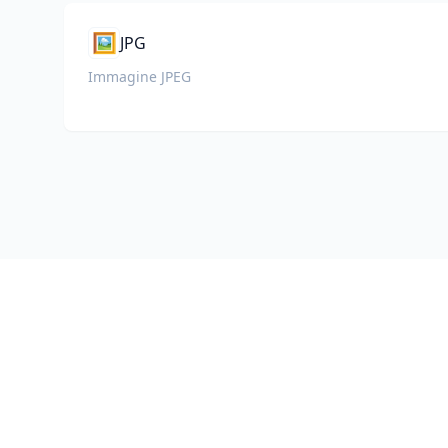
🖼️
JPG
Immagine JPEG