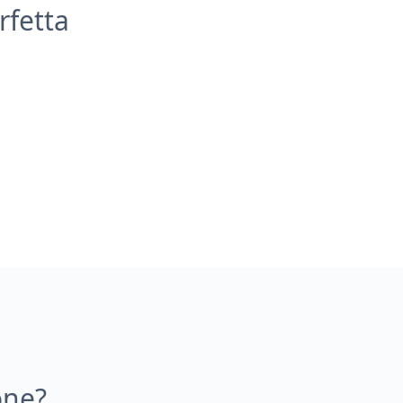
rfetta
one?