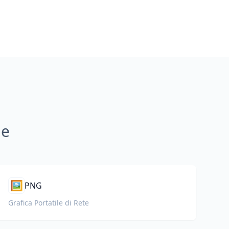
ne
🖼️
PNG
Grafica Portatile di Rete