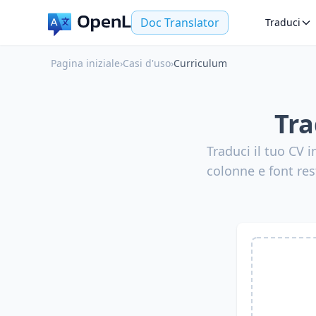
Doc Translator
Traduci
Pagina iniziale
›
Casi d'uso
›
Curriculum
Tra
Traduci il tuo CV i
colonne e font res