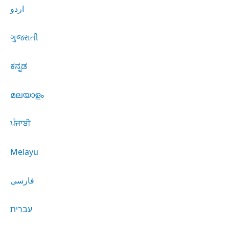
اردو
ગુજરાતી
ಕನ್ನಡ
മലയാളം
ਪੰਜਾਬੀ
Melayu
فارسی
עברית