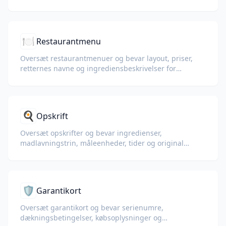
advarsler og layout forbliver print-klar.
🍽️
Restaurantmenu
Oversæt restaurantmenuer og bevar layout, priser,
retternes navne og ingrediensbeskrivelser for
internationale gæster.
🍳
Opskrift
Oversæt opskrifter og bevar ingredienser,
madlavningstrin, måleenheder, tider og original
formatering.
🛡️
Garantikort
Oversæt garantikort og bevar serienumre,
dækningsbetingelser, købsoplysninger og