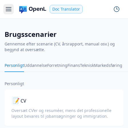
Doc Translator
Brugsscenarier
Gennemse efter scenarie (CV, årsrapport, manual osv.) og
begynd at oversætte.
Personligt
Uddannelse
Forretning
Finans
Teknisk
Markedsføring
Personligt
📝
CV
Oversæt CV’er og resuméer, mens det professionelle
layout bevares til jobansøgninger og immigration.