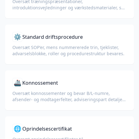
Oversæt træningspræsentationer,
introduktionsvejledninger og værkstedsmaterialer, så
teams lærer den samme proces på alle sprog.
⚙️
Standard driftsprocedure
Oversæt SOP'er, mens nummererede trin, tjeklister,
advarselsblokke, roller og procedurestruktur bevares.
🚢
Konnossement
Oversæt konnossementer og bevar B/L-numre,
afsender- og modtagerfelter, adviseringspart detaljer,
havne samt container- eller seglnumre.
🌐
Oprindelsescertifikat