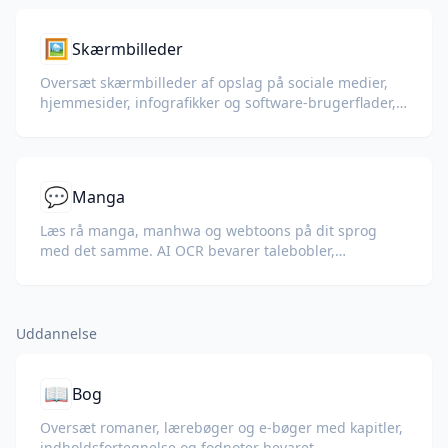
🖼️
Skærmbilleder
Oversæt skærmbilleder af opslag på sociale medier,
hjemmesider, infografikker og software-brugerflader,
når kopier/indsæt er blokeret.
💬
Manga
Læs rå manga, manhwa og webtoons på dit sprog
med det samme. AI OCR bevarer talebobler,
lydeffekter og illustrationer.
Uddannelse
📖
Bog
Oversæt romaner, lærebøger og e-bøger med kapitler,
indholdsfortegnelse og fodnoter bevaret.