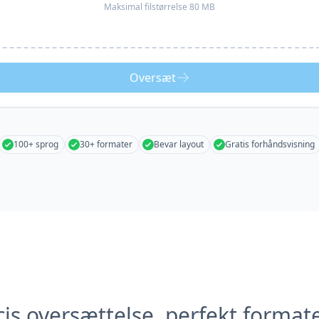
Maksimal filstørrelse 80 MB
Oversæt
100+ sprog
30+ formater
Bevar layout
Gratis forhåndsvisning
is oversættelse, perfekt format