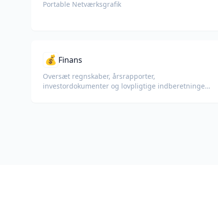
Portable Netværksgrafik
💰
Finans
Oversæt regnskaber, årsrapporter,
investordokumenter og lovpligtige indberetninger
med bevarelse af tal, tabeller og compliance-
formatering.