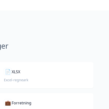
ger
📄
XLSX
Excel-regneark
💼
Forretning