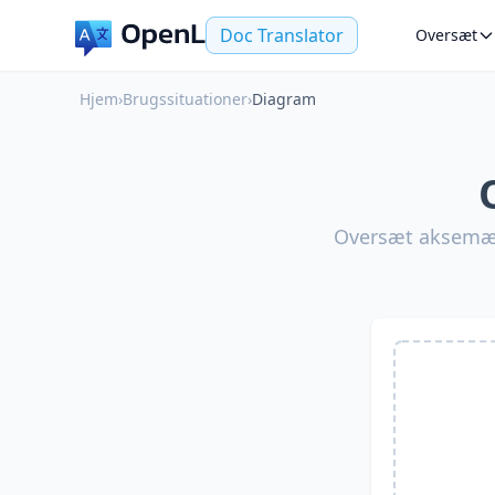
Doc Translator
Oversæt
Hjem
›
Brugssituationer
›
Diagram
Oversæt aksemærk