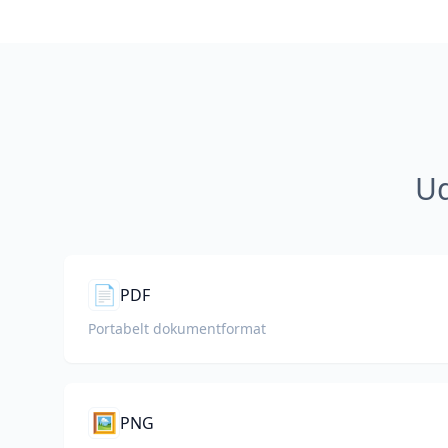
Ud
📄
PDF
Portabelt dokumentformat
🖼️
PNG