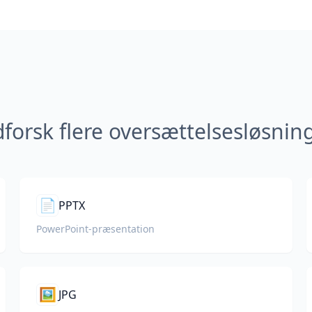
forsk flere oversættelsesløsnin
📄
PPTX
PowerPoint-præsentation
🖼️
JPG