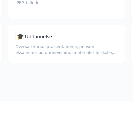
JPEG-billede
🎓
Uddannelse
Oversæt kursuspræsentationer, pensum,
eksamener og undervisningsmaterialer til skoler,
universiteter og
virksomhedsuddannelsesprogrammer.