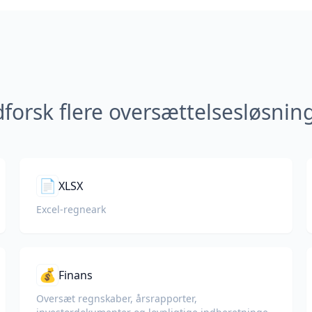
forsk flere oversættelsesløsnin
📄
XLSX
Excel-regneark
💰
Finans
Oversæt regnskaber, årsrapporter,