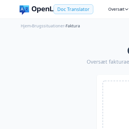
Doc Translator
Oversæt
Hjem
›
Brugssituationer
›
Faktura
Oversæt fakturaer