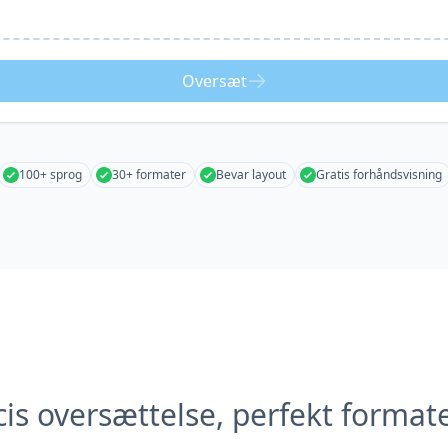
Oversæt
100+ sprog
30+ formater
Bevar layout
Gratis forhåndsvisning
is oversættelse, perfekt format