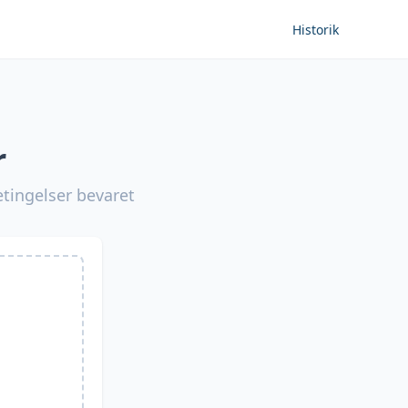
Historik
r
etingelser bevaret