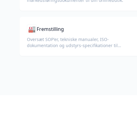
markedsførings­dokumenter til din onlinebutik.
🏭
Fremstilling
Oversæt SOP'er, tekniske manualer, ISO-
dokumentation og udstyrs-specifikationer til
globale fabrikker og forsyningskæder.