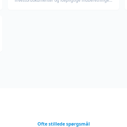
investordokumenter og lovpligtige indberetninger
med bevarelse af tal, tabeller og compliance-
formatering.
Ofte stillede spørgsmål