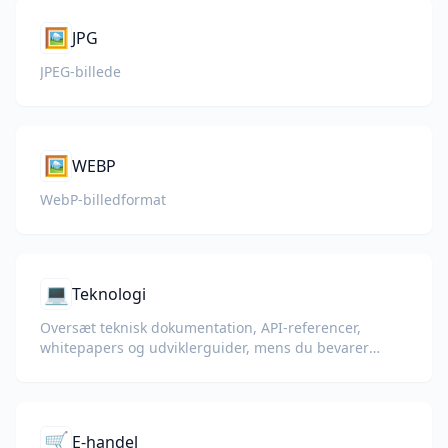
🖼️
JPG
JPEG-billede
🖼️
WEBP
WebP-billedformat
💻
Teknologi
Oversæt teknisk dokumentation, API-referencer,
whitepapers og udviklerguider, mens du bevarer
kodeeksempler, formatering og teknisk terminologi.
🛒
E-handel