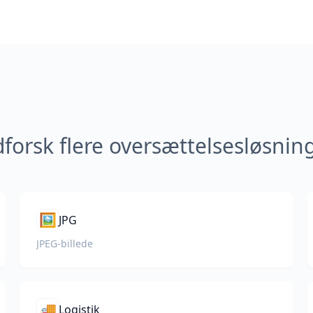
forsk flere oversættelsesløsnin
🖼️
JPG
JPEG-billede
🚚
Logistik