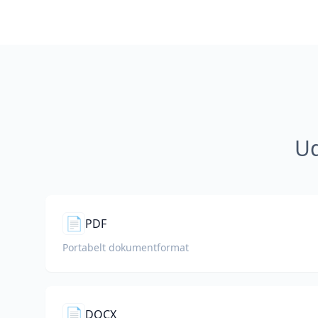
Ud
📄
PDF
Portabelt dokumentformat
📄
DOCX