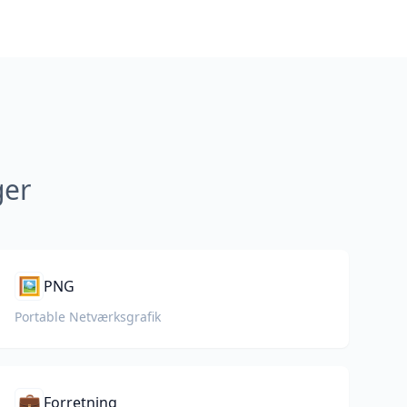
ger
🖼️
PNG
Portable Netværksgrafik
💼
Forretning