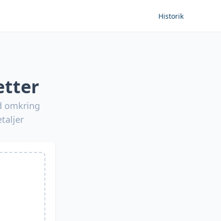
Historik
tter
d omkring
taljer