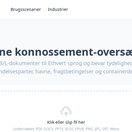
Brugsscenarier
Industrier
ine konnossement-oversæ
B/L-dokumenter til Ethvert sprog og bevar tydelighe
ndelsesparter, havne, fragtbetingelser og containerde
Klik eller slip fil her
Understøttet:
PDF, DOCX, PPTX, XLSX, EPUB, PNG, JPG, SRT,
Mere