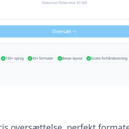
Maksimal filstørrelse 80 MB
Oversæt
100+ sprog
30+ formater
Bevar layout
Gratis forhåndsvisning
is oversættelse, perfekt format