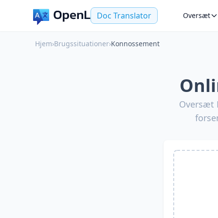
Doc Translator
Oversæt
Hjem
›
Brugssituationer
›
Konnossement
Onl
Oversæt 
forse