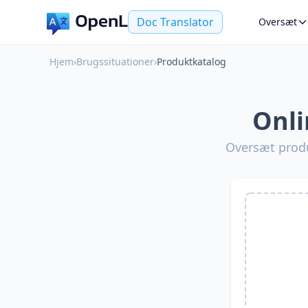
Doc Translator
Oversæt
Hjem
›
Brugssituationer
›
Produktkatalog
Onli
Oversæt produk