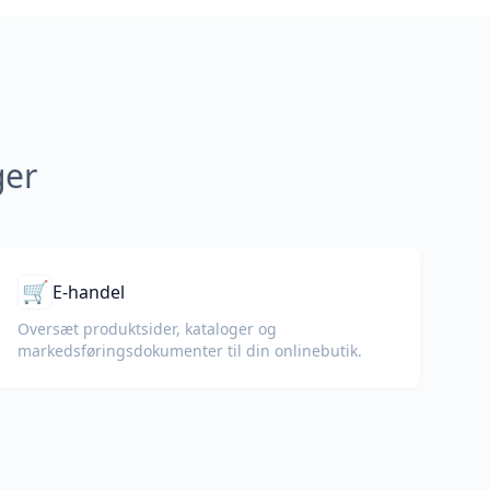
ger
🛒
E-handel
Oversæt produktsider, kataloger og
markedsførings­dokumenter til din onlinebutik.