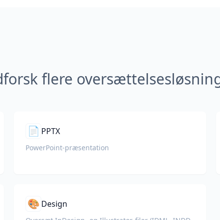
forsk flere oversættelsesløsnin
📄
PPTX
PowerPoint-præsentation
🎨
Design