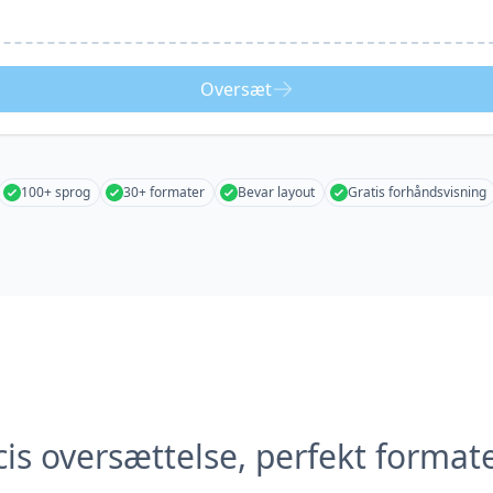
Oversæt
100+ sprog
30+ formater
Bevar layout
Gratis forhåndsvisning
is oversættelse, perfekt format