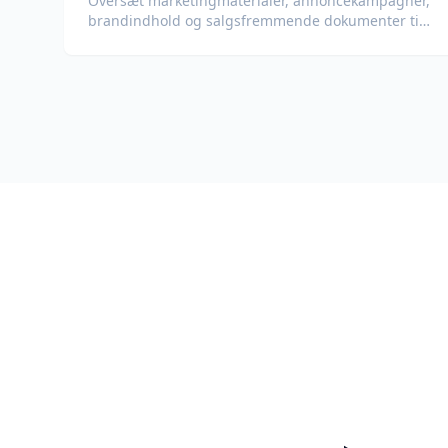
Oversæt marketingmaterialer, annoncekampagner,
brandindhold og salgsfremmende dokumenter til
globale målgrupper.