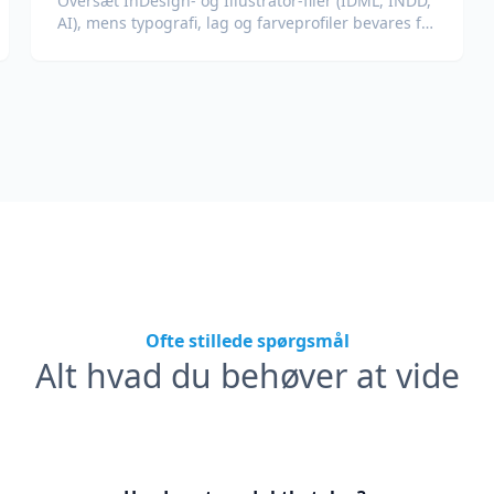
Oversæt InDesign- og Illustrator-filer (IDML, INDD,
AI), mens typografi, lag og farveprofiler bevares for
designere og brandteams.
Ofte stillede spørgsmål
Alt hvad du behøver at vide