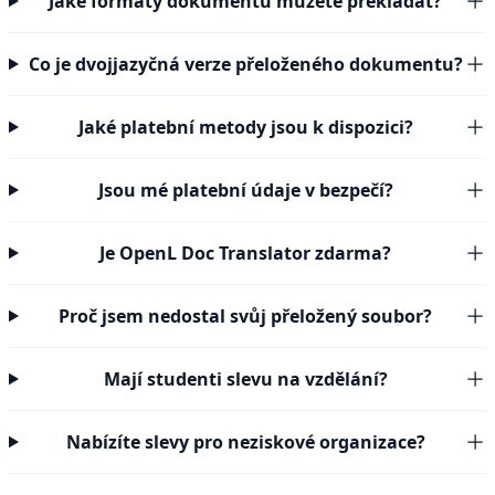
Jaké formáty dokumentů můžete překládat?
Co je dvojjazyčná verze přeloženého dokumentu?
Jaké platební metody jsou k dispozici?
Jsou mé platební údaje v bezpečí?
Je OpenL Doc Translator zdarma?
Proč jsem nedostal svůj přeložený soubor?
Mají studenti slevu na vzdělání?
Nabízíte slevy pro neziskové organizace?