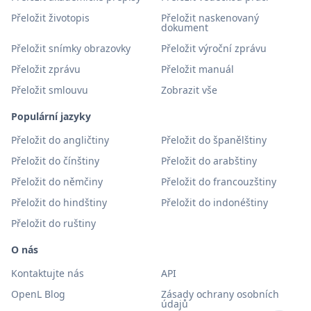
Přeložit životopis
Přeložit naskenovaný
dokument
Přeložit snímky obrazovky
Přeložit výroční zprávu
Přeložit zprávu
Přeložit manuál
Přeložit smlouvu
Zobrazit vše
Populární jazyky
Přeložit do angličtiny
Přeložit do španělštiny
Přeložit do čínštiny
Přeložit do arabštiny
Přeložit do němčiny
Přeložit do francouzštiny
Přeložit do hindštiny
Přeložit do indonéštiny
Přeložit do ruštiny
O nás
Kontaktujte nás
API
OpenL Blog
Zásady ochrany osobních
údajů