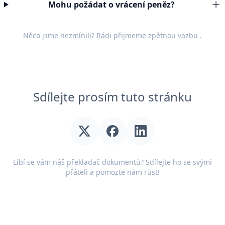
Mohu požádat o vrácení peněz?
Něco jsme nezmínili? Rádi přijmeme
zpětnou vazbu
.
Sdílejte prosím tuto stránku
Líbí se vám náš překladač dokumentů? Sdílejte ho se svými
přáteli a pomozte nám růst!