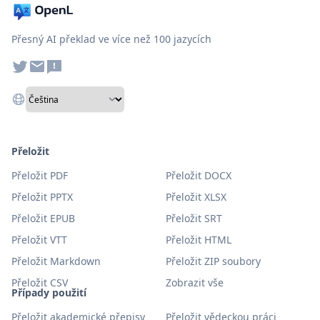
Přesný AI překlad ve více než 100 jazycích
Přeložit
Přeložit PDF
Přeložit DOCX
Přeložit PPTX
Přeložit XLSX
Přeložit EPUB
Přeložit SRT
Přeložit VTT
Přeložit HTML
Přeložit Markdown
Přeložit ZIP soubory
Přeložit CSV
Zobrazit vše
Případy použití
Přeložit akademické přepisy
Přeložit vědeckou práci