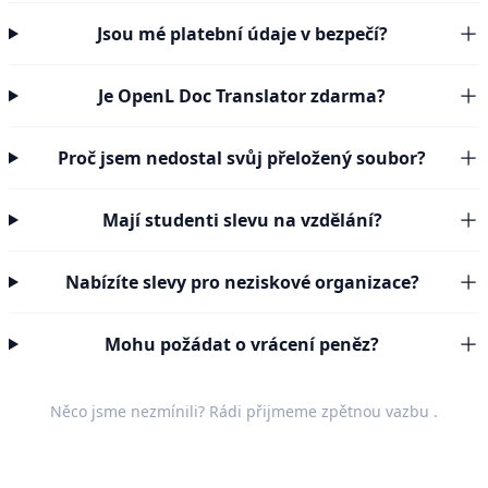
Jsou mé platební údaje v bezpečí?
Je OpenL Doc Translator zdarma?
Proč jsem nedostal svůj přeložený soubor?
Mají studenti slevu na vzdělání?
Nabízíte slevy pro neziskové organizace?
Mohu požádat o vrácení peněz?
Něco jsme nezmínili? Rádi přijmeme
zpětnou vazbu
.