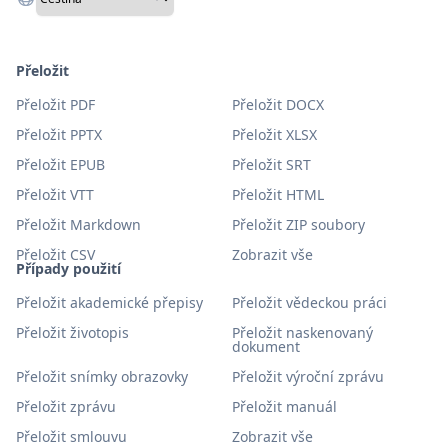
Přeložit
Přeložit PDF
Přeložit DOCX
Přeložit PPTX
Přeložit XLSX
Přeložit EPUB
Přeložit SRT
Přeložit VTT
Přeložit HTML
Přeložit Markdown
Přeložit ZIP soubory
Přeložit CSV
Zobrazit vše
Případy použití
Přeložit akademické přepisy
Přeložit vědeckou práci
Přeložit životopis
Přeložit naskenovaný
dokument
Přeložit snímky obrazovky
Přeložit výroční zprávu
Přeložit zprávu
Přeložit manuál
Přeložit smlouvu
Zobrazit vše