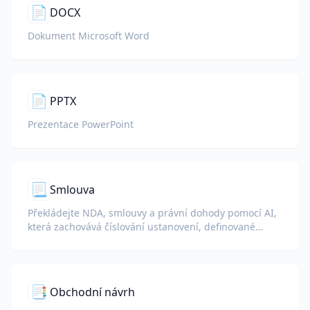
📄
DOCX
Dokument Microsoft Word
📄
PPTX
Prezentace PowerPoint
📃
Smlouva
Překládejte NDA, smlouvy a právní dohody pomocí AI,
která zachovává číslování ustanovení, definované
pojmy a podpisové bloky.
📑
Obchodní návrh