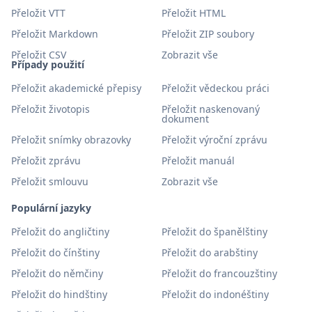
Přeložit VTT
Přeložit HTML
Přeložit Markdown
Přeložit ZIP soubory
Přeložit CSV
Zobrazit vše
Případy použití
Přeložit akademické přepisy
Přeložit vědeckou práci
Přeložit životopis
Přeložit naskenovaný
dokument
Přeložit snímky obrazovky
Přeložit výroční zprávu
Přeložit zprávu
Přeložit manuál
Přeložit smlouvu
Zobrazit vše
Populární jazyky
Přeložit do angličtiny
Přeložit do španělštiny
Přeložit do čínštiny
Přeložit do arabštiny
Přeložit do němčiny
Přeložit do francouzštiny
Přeložit do hindštiny
Přeložit do indonéštiny