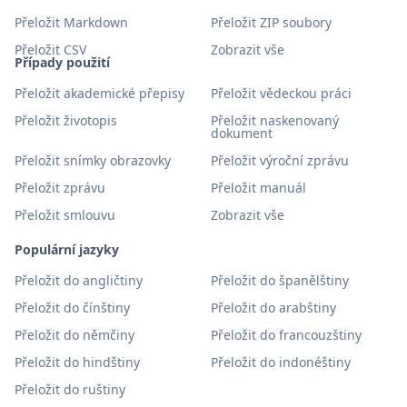
Přeložit Markdown
Přeložit ZIP soubory
Přeložit CSV
Zobrazit vše
Případy použití
Přeložit akademické přepisy
Přeložit vědeckou práci
Přeložit životopis
Přeložit naskenovaný
dokument
Přeložit snímky obrazovky
Přeložit výroční zprávu
Přeložit zprávu
Přeložit manuál
Přeložit smlouvu
Zobrazit vše
Populární jazyky
Přeložit do angličtiny
Přeložit do španělštiny
Přeložit do čínštiny
Přeložit do arabštiny
Přeložit do němčiny
Přeložit do francouzštiny
Přeložit do hindštiny
Přeložit do indonéštiny
Přeložit do ruštiny