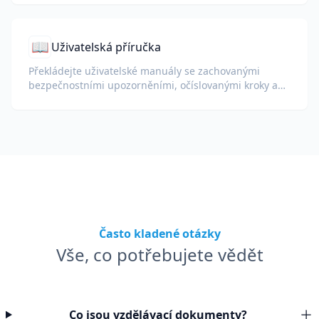
📖
Uživatelská příručka
Překládejte uživatelské manuály se zachovanými
bezpečnostními upozorněními, očíslovanými kroky a
diagramy.
Často kladené otázky
Vše, co potřebujete vědět
Co jsou vzdělávací dokumenty?