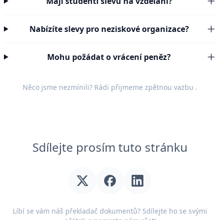
Mají studenti slevu na vzdělání?
Nabízíte slevy pro neziskové organizace?
Mohu požádat o vrácení peněz?
Něco jsme nezmínili? Rádi přijmeme
zpětnou vazbu
.
Sdílejte prosím tuto stránku
Líbí se vám náš překladač dokumentů? Sdílejte ho se svými