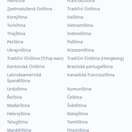
Němčina
Francouzština
Zjednodušená čínština
Tradiční čínština
Korejština
Italština
Turečtina
Vietnamština
Thajština
Indonéština
Perština
Polština
Ukrajinština
Nizozemština
Tradiční čínština (Tchaj-wan)
Tradiční čínština (Hongkong)
Kantonská čínština
Brazilská portugalština
Latinskoamerická
Kanadská francouzština
španělština
Urduština
Rumunština
Řečtina
Čeština
Maďarština
Švédština
Hebrejština
Malajština
Telugština
Tamilština
Maráthština
Filipínština