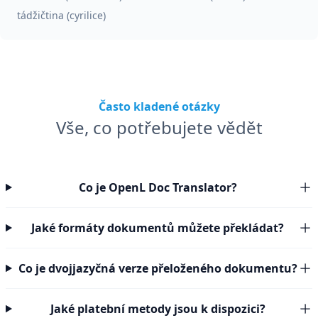
tádžičtina (cyrilice)
Často kladené otázky
Vše, co potřebujete vědět
Co je OpenL Doc Translator?
Jaké formáty dokumentů můžete překládat?
Co je dvojjazyčná verze přeloženého dokumentu?
Jaké platební metody jsou k dispozici?