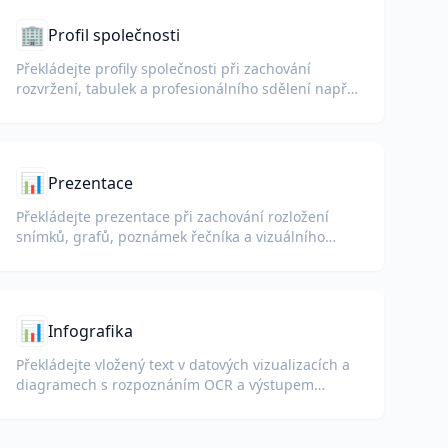
🏢
Profil společnosti
Překládejte profily společnosti při zachování
rozvržení, tabulek a profesionálního sdělení napříč
jazyky.
📊
Prezentace
Překládejte prezentace při zachování rozložení
snímků, grafů, poznámek řečníka a vizuálního
formátování.
📊
Infografika
Překládejte vložený text v datových vizualizacích a
diagramech s rozpoznáním OCR a výstupem
zachovávajícím rozvržení.