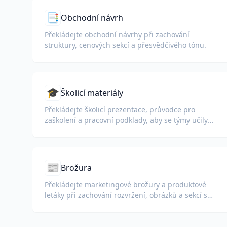
📑
Obchodní návrh
Překládejte obchodní návrhy při zachování
struktury, cenových sekcí a přesvědčivého tónu.
🎓
Školicí materiály
Překládejte školicí prezentace, průvodce pro
zaškolení a pracovní podklady, aby se týmy učily
stejný proces v každém jazyce.
📰
Brožura
Překládejte marketingové brožury a produktové
letáky při zachování rozvržení, obrázků a sekcí s
výzvou k akci.