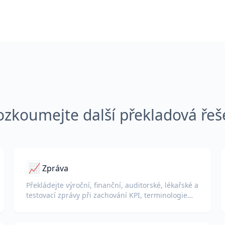
ozkoumejte další překladová řeš
📈
Zpráva
Překládejte výroční, finanční, auditorské, lékařské a
testovací zprávy při zachování KPI, terminologie
souladu, poznámek hodnotitelů a důkazních
příloh.