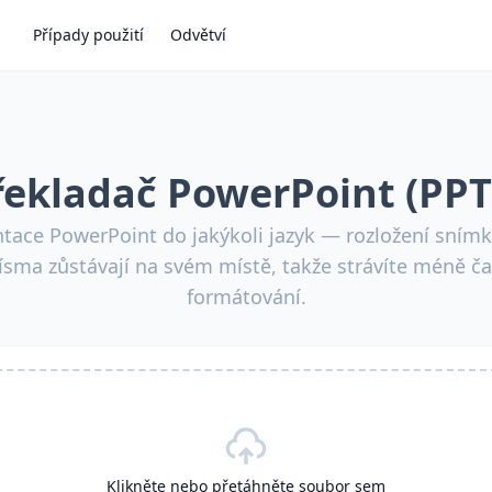
Případy použití
Odvětví
řekladač PowerPoint (PPT
ntace PowerPoint do jakýkoli jazyk — rozložení snímků
ísma zůstávají na svém místě, takže strávíte méně č
formátování.
Klikněte nebo přetáhněte soubor sem