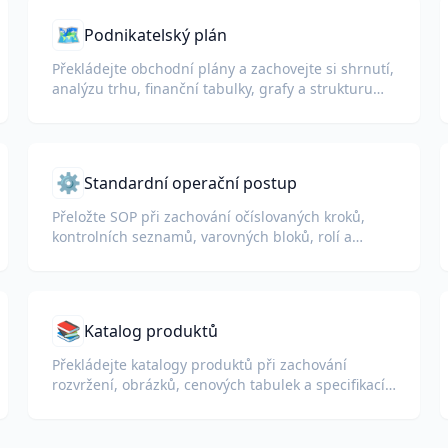
🗺️
Podnikatelský plán
Překládejte obchodní plány a zachovejte si shrnutí,
analýzu trhu, finanční tabulky, grafy a strukturu
dokumentů.
⚙️
Standardní operační postup
Přeložte SOP při zachování očíslovaných kroků,
kontrolních seznamů, varovných bloků, rolí a
struktury procedur.
📚
Katalog produktů
Překládejte katalogy produktů při zachování
rozvržení, obrázků, cenových tabulek a specifikací
produktů.