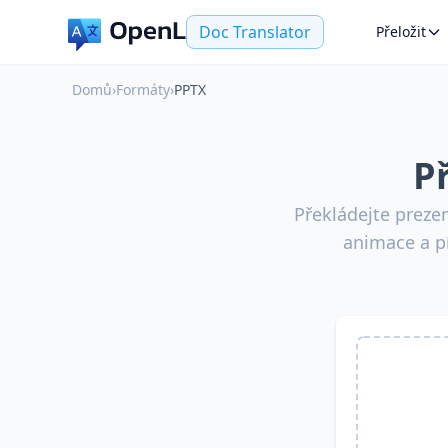
Doc Translator
Přeložit
Domů
›
Formáty
›
PPTX
P
Překládejte preze
animace a p