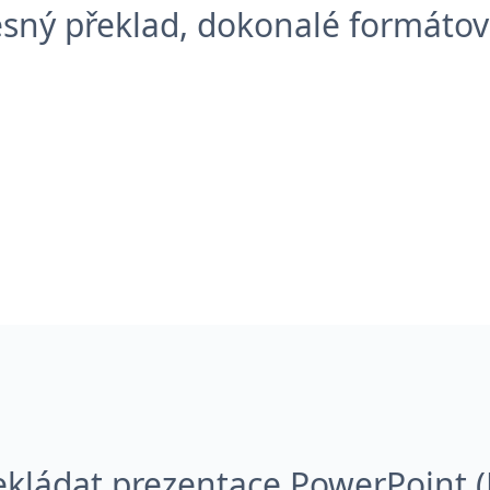
esný překlad, dokonalé formátov
ekládat prezentace PowerPoint 