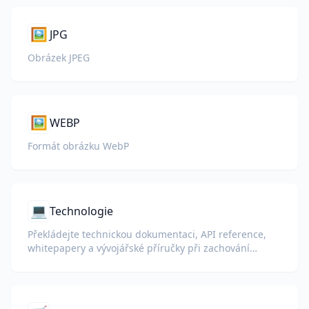
🖼️
JPG
Obrázek JPEG
🖼️
WEBP
Formát obrázku WebP
💻
Technologie
Překládejte technickou dokumentaci, API reference,
whitepapery a vývojářské příručky při zachování
ukázek kódu, formátování a technické terminologie.