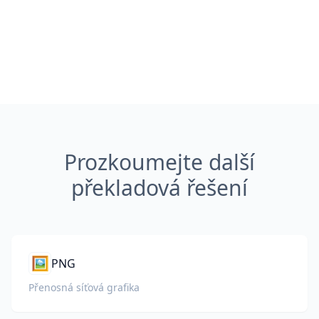
Prozkoumejte další
překladová řešení
🖼️
PNG
Přenosná síťová grafika