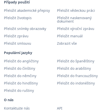
Případy použití
Přeložit akademické přepisy
Přeložit vědeckou práci
Přeložit životopis
Přeložit naskenovaný
dokument
Přeložit snímky obrazovky
Přeložit výroční zprávu
Přeložit zprávu
Přeložit manuál
Přeložit smlouvu
Zobrazit vše
Populární jazyky
Přeložit do angličtiny
Přeložit do španělštiny
Přeložit do čínštiny
Přeložit do arabštiny
Přeložit do němčiny
Přeložit do francouzštiny
Přeložit do hindštiny
Přeložit do indonéštiny
Přeložit do ruštiny
O nás
Kontaktujte nás
API