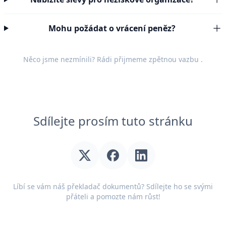
Mohu požádat o vrácení peněz?
Něco jsme nezmínili? Rádi přijmeme
zpětnou vazbu
.
Sdílejte prosím tuto stránku
Líbí se vám náš překladač dokumentů? Sdílejte ho se svými
přáteli a pomozte nám růst!