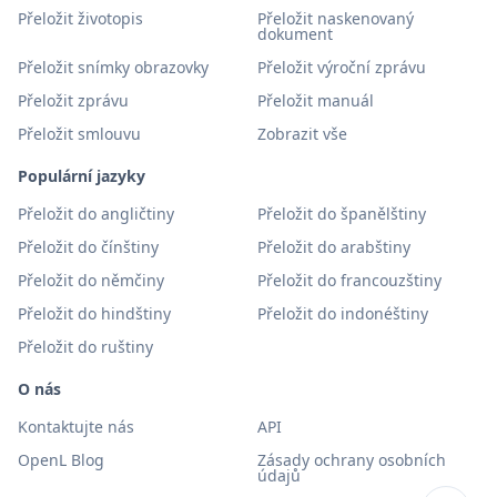
Přeložit životopis
Přeložit naskenovaný
dokument
Přeložit snímky obrazovky
Přeložit výroční zprávu
Přeložit zprávu
Přeložit manuál
Přeložit smlouvu
Zobrazit vše
Populární jazyky
Přeložit do angličtiny
Přeložit do španělštiny
Přeložit do čínštiny
Přeložit do arabštiny
Přeložit do němčiny
Přeložit do francouzštiny
Přeložit do hindštiny
Přeložit do indonéštiny
Přeložit do ruštiny
O nás
Kontaktujte nás
API
OpenL Blog
Zásady ochrany osobních
údajů