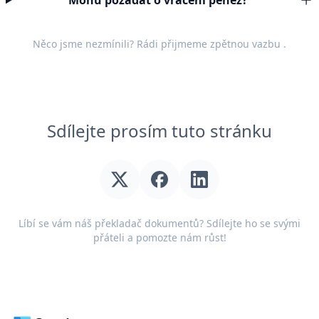
Mohu požádat o vrácení peněz?
Něco jsme nezmínili? Rádi přijmeme
zpětnou vazbu
.
Sdílejte prosím tuto stránku
Líbí se vám náš překladač dokumentů? Sdílejte ho se svými
přáteli a pomozte nám růst!